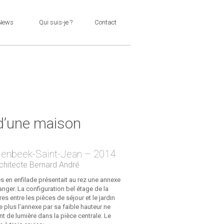
News
Qui suis-je ?
Contact
d’une maison
enbeek-Saint-Jean – 2014
rchitecte Bernard André
 en enfilade présentait au rez une annexe
anger. La configuration bel étage de la
s entre les pièces de séjour et le jardin
e plus l’annexe par sa faible hauteur ne
 de lumière dans la pièce centrale. Le