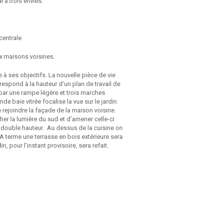
 à trois envies:
centrale
x maisons voisines.
 à ses objectifs. La nouvelle pièce de vie
espond à la hauteur d’un plan de travail de
t par une rampe légère et trois marches
nde baie vitrée focalise la vue sur le jardin.
e rejoindre la façade de la maison voisine.
her la lumière du sud et d’amener celle-ci
la double hauteur. Au dessus de la cuisine on
 A terme une terrasse en bois extérieure sera
in, pour l’instant provisoire, sera refait.