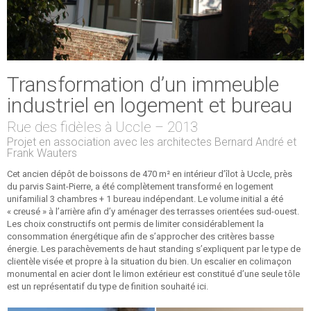
Transformation d’un immeuble
industriel en logement et bureau
Rue des fidèles à Uccle – 2013
Projet en association avec les architectes Bernard André et
Frank Wauters
Cet ancien dépôt de boissons de 470 m² en intérieur d’îlot à Uccle, près
du parvis Saint-Pierre, a été complètement transformé en logement
unifamilial 3 chambres + 1 bureau indépendant. Le volume initial a été
« creusé » à l’arrière afin d’y aménager des terrasses orientées sud-ouest.
Les choix constructifs ont permis de limiter considérablement la
consommation énergétique afin de s’approcher des critères basse
énergie. Les parachèvements de haut standing s’expliquent par le type de
clientèle visée et propre à la situation du bien. Un escalier en colimaçon
monumental en acier dont le limon extérieur est constitué d’une seule tôle
est un représentatif du type de finition souhaité ici.