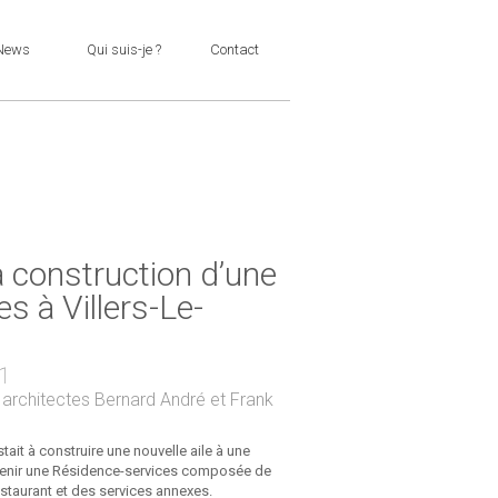
News
Qui suis-je ?
Contact
 construction d’une
s à Villers-Le-
11
 architectes Bernard André et Frank
stait à construire une nouvelle aile à une
ntenir une Résidence-services composée de
estaurant et des services annexes.