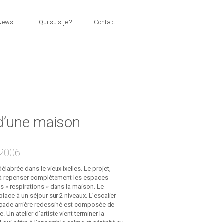
News
Qui suis-je ?
Contact
d’une maison
 2006
délabrée dans le vieux Ixelles. Le projet,
 à repenser complètement les espaces
des « respirations » dans la maison. Le
place à un séjour sur 2 niveaux. L’escalier
façade arrière redessiné est composée de
. Un atelier d’artiste vient terminer la