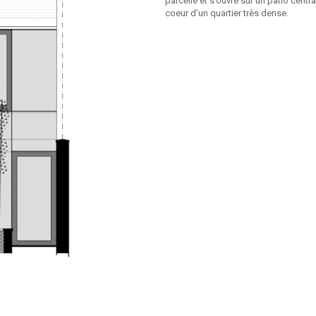
parcelle et s’ouvre sur un patio centr
coeur d’un quartier très dense.